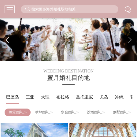



WEDDING DESTINATION
蜜月婚礼目的地
巴厘岛
三亚
大理
布拉格
圣托里尼
关岛
冲绳
普
>
>
>
>
>
教堂婚礼
草坪婚礼
水台婚礼
沙滩婚礼
别墅婚礼