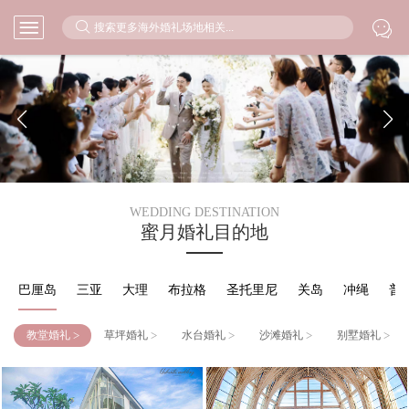



WEDDING DESTINATION
蜜月婚礼目的地
巴厘岛
三亚
大理
布拉格
圣托里尼
关岛
冲绳
普
>
>
>
>
>
教堂婚礼
草坪婚礼
水台婚礼
沙滩婚礼
别墅婚礼