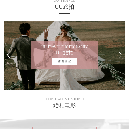
UU TRAVEL
UU旅拍
APHY
UU TRAVEL PHOTOGRAPHY
UU旅拍
查看更多
THE LATEST VIDEO
婚礼电影