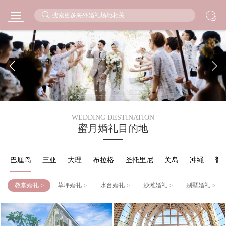



WEDDING DESTINATION
蜜月婚礼目的地
巴厘岛
三亚
大理
布拉格
圣托里尼
关岛
冲绳
普
>
>
>
>
>
教堂婚礼
草坪婚礼
水台婚礼
沙滩婚礼
别墅婚礼