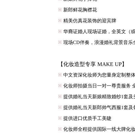
※
新郎鲜花胸襟花
※
精美仿真花装饰的迎宾牌
※
华裔证婚人现场证婚，全英文（
※
现场CD伴奏，浪漫婚礼背景音乐
【化妆造型专享 MAKE UP】
※
中文资深化妆师为您量身定制整
※
化妆师拍摄当日一对一尊贵服务 
※
提供婚礼当天新娘精致婚纱1套及
※
提供婚礼当天新郎帅气西服1套及
※
提供进口优质手工美睫
※
化妆师全程提供国际一线大牌化