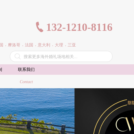
132-1210-8116

国
摩洛哥
法国
意大利
大理
三亚

制
联系我们
Contact