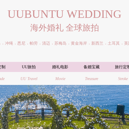
UUBUNTU WEDDING
海外婚礼 全球旅拍
岛
冲绳
悉尼
帕劳
清迈
苏梅岛
黄金海岸
新西兰
土耳其
英
定制
UU旅拍
婚礼电影
备婚宝藏
旅行定
ade
UU Travel
Movie
Treasure
Stroke