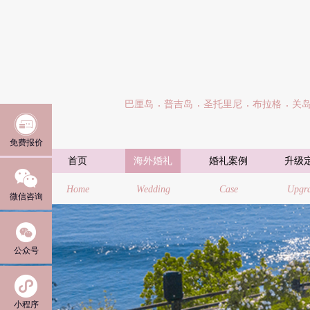
巴厘岛
普吉岛
圣托里尼
布拉格
关

免费报价
首页
海外婚礼
婚礼案例
升级

Home
Wedding
Case
Upgr
微信咨询

公众号

小程序