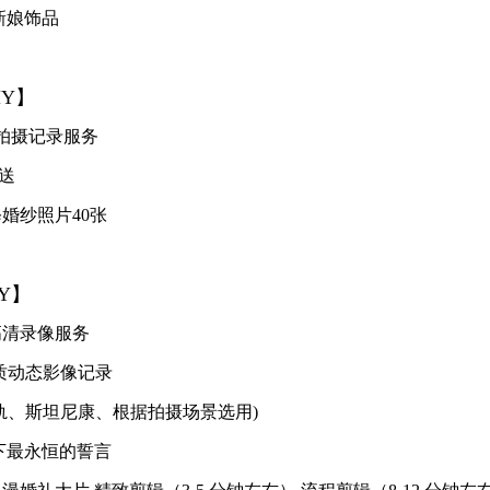
新娘饰品
HY】
拍摄记录服务
送
婚纱照片40张
HY】
高清录像服务
画质动态影像记录
轨、斯坦尼康、根据拍摄场景选用)
下最永恒的誓言