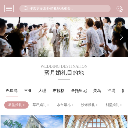



WEDDING DESTINATION
蜜月婚礼目的地
巴厘岛
三亚
大理
布拉格
圣托里尼
关岛
冲绳
普
>
>
>
>
>
教堂婚礼
草坪婚礼
水台婚礼
沙滩婚礼
别墅婚礼