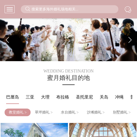



WEDDING DESTINATION
蜜月婚礼目的地
巴厘岛
三亚
大理
布拉格
圣托里尼
关岛
冲绳
普
>
>
>
>
>
教堂婚礼
草坪婚礼
水台婚礼
沙滩婚礼
别墅婚礼