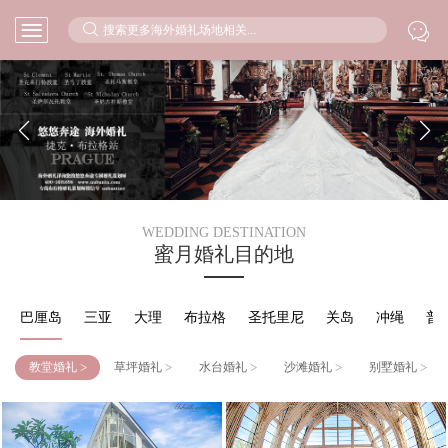



WEDDING DESTINATION
蜜月婚礼目的地
巴厘岛
三亚
大理
布拉格
圣托里尼
关岛
冲绳
普
>
>
>
>
>
教堂婚礼
草坪婚礼
水台婚礼
沙滩婚礼
别墅婚礼