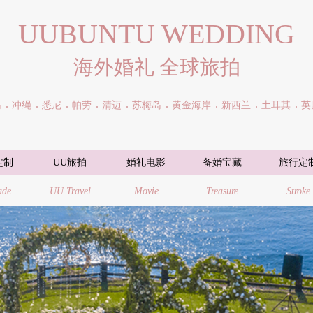
UUBUNTU WEDDING
海外婚礼 全球旅拍
岛
冲绳
悉尼
帕劳
清迈
苏梅岛
黄金海岸
新西兰
土耳其
英
定制
UU旅拍
婚礼电影
备婚宝藏
旅行定
ade
UU Travel
Movie
Treasure
Stroke