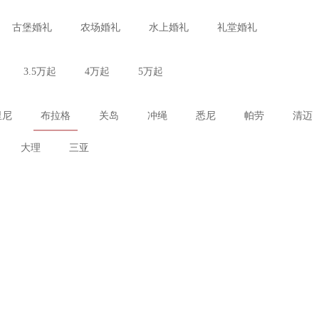
古堡婚礼
农场婚礼
水上婚礼
礼堂婚礼
3.5万起
4万起
5万起
里尼
布拉格
关岛
冲绳
悉尼
帕劳
清迈
大理
三亚