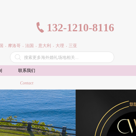
132-1210-8116

国
摩洛哥
法国
意大利
大理
三亚

制
联系我们
Contact