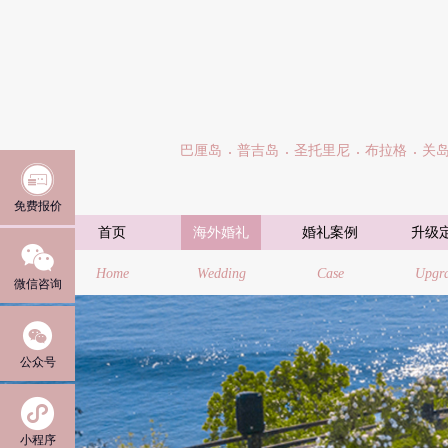
巴厘岛
普吉岛
圣托里尼
布拉格
关

免费报价
首页
海外婚礼
婚礼案例
升级

Home
Wedding
Case
Upgr
微信咨询

公众号

小程序