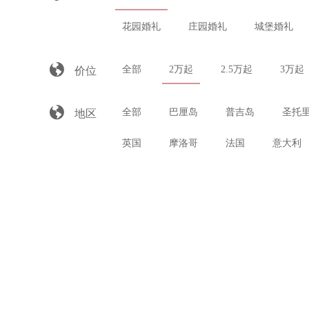
花园婚礼
庄园婚礼
城堡婚礼

全部
2万起
2.5万起
3万起
价位

全部
巴厘岛
普吉岛
圣托
地区
英国
摩洛哥
法国
意大利