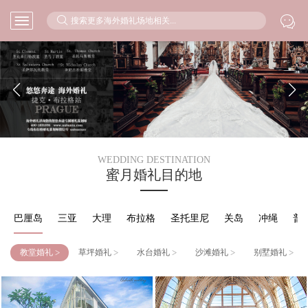



WEDDING DESTINATION
蜜月婚礼目的地
巴厘岛
三亚
大理
布拉格
圣托里尼
关岛
冲绳
普
>
>
>
>
>
教堂婚礼
草坪婚礼
水台婚礼
沙滩婚礼
别墅婚礼