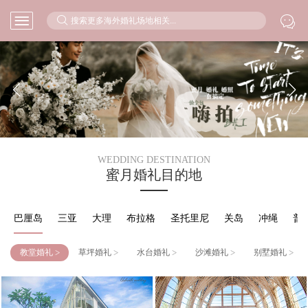



WEDDING DESTINATION
蜜月婚礼目的地
巴厘岛
三亚
大理
布拉格
圣托里尼
关岛
冲绳
普
>
>
>
>
>
教堂婚礼
草坪婚礼
水台婚礼
沙滩婚礼
别墅婚礼