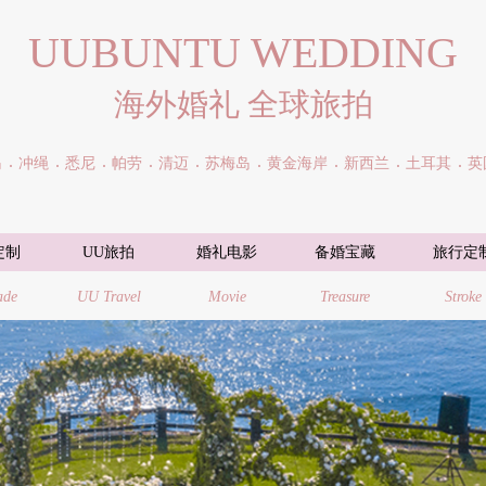
UUBUNTU WEDDING
海外婚礼 全球旅拍
岛
冲绳
悉尼
帕劳
清迈
苏梅岛
黄金海岸
新西兰
土耳其
英
定制
UU旅拍
婚礼电影
备婚宝藏
旅行定
ade
UU Travel
Movie
Treasure
Stroke