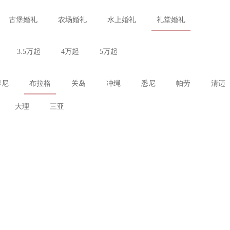
古堡婚礼
农场婚礼
水上婚礼
礼堂婚礼
3.5万起
4万起
5万起
里尼
布拉格
关岛
冲绳
悉尼
帕劳
清迈
大理
三亚