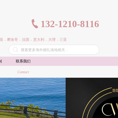
132-1210-8116

国
摩洛哥
法国
意大利
大理
三亚

制
联系我们
Contact