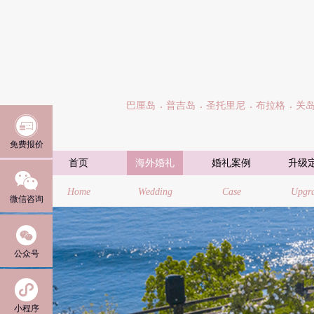
巴厘岛
普吉岛
圣托里尼
布拉格
关

免费报价
首页
海外婚礼
婚礼案例
升级

Home
Wedding
Case
Upgr
微信咨询

公众号

小程序