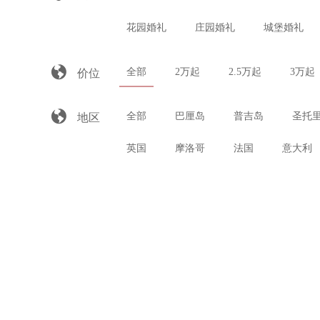
花园婚礼
庄园婚礼
城堡婚礼

全部
2万起
2.5万起
3万起
价位

全部
巴厘岛
普吉岛
圣托
地区
英国
摩洛哥
法国
意大利