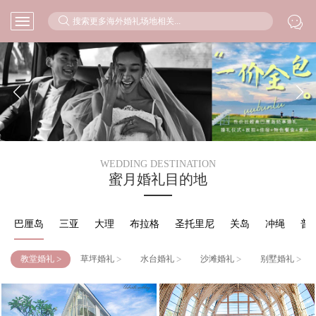



WEDDING DESTINATION
蜜月婚礼目的地
巴厘岛
三亚
大理
布拉格
圣托里尼
关岛
冲绳
普
>
>
>
>
>
教堂婚礼
草坪婚礼
水台婚礼
沙滩婚礼
别墅婚礼